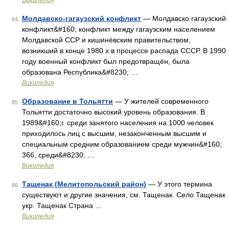
Википедия
Молдавско-гагаузский конфликт
— Молдавско гагаузский
84
конфликт&#160; конфликт между гагаузским населением
Молдавской ССР и кишинёвским правительством,
возникший в конце 1980 х в процессе распада СССР. В 1990
году военный конфликт был предотвращён, была
образована Республика&#8230; …
Википедия
Образование в Тольятти
— У жителей современного
85
Тольятти достаточно высокий уровень образования. В
1989&#160;г. среди занятого населения на 1000 человек
приходилось лиц с высшим, незаконченным высшим и
специальным средним образованием среди мужчин&#160;
366, среди&#8230; …
Википедия
Тащенак (Мелитопольский район)
— У этого термина
86
существуют и другие значения, см. Тащенак. Село Тащенак
укр. Тащенак Страна …
Википедия