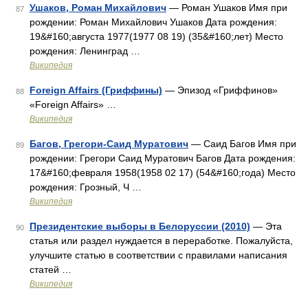
Ушаков, Роман Михайлович
— Роман Ушаков Имя при
87
рождении: Роман Михайлович Ушаков Дата рождения:
19&#160;августа 1977(1977 08 19) (35&#160;лет) Место
рождения: Ленинград …
Википедия
Foreign Affairs (Гриффины)
— Эпизод «Гриффинов»
88
«Foreign Affairs» …
Википедия
Багов, Грегори-Саид Муратович
— Саид Багов Имя при
89
рождении: Грегори Саид Муратович Багов Дата рождения:
17&#160;февраля 1958(1958 02 17) (54&#160;года) Место
рождения: Грозный, Ч …
Википедия
Президентские выборы в Белоруссии (2010)
— Эта
90
статья или раздел нуждается в переработке. Пожалуйста,
улучшите статью в соответствии с правилами написания
статей …
Википедия