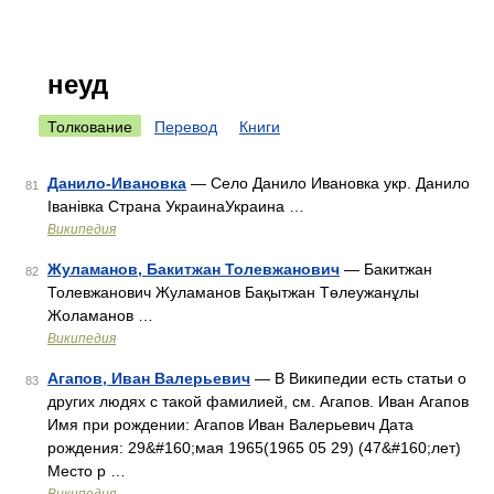
неуд
Толкование
Перевод
Книги
Данило-Ивановка
— Село Данило Ивановка укр. Данило
81
Іванівка Страна УкраинаУкраина …
Википедия
Жуламанов, Бакитжан Толевжанович
— Бакитжан
82
Толевжанович Жуламанов Бақытжан Төлеужанұлы
Жоламанов …
Википедия
Агапов, Иван Валерьевич
— В Википедии есть статьи о
83
других людях с такой фамилией, см. Агапов. Иван Агапов
Имя при рождении: Агапов Иван Валерьевич Дата
рождения: 29&#160;мая 1965(1965 05 29) (47&#160;лет)
Место р …